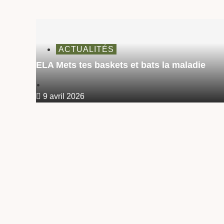
ACTUALITÉS
ELA Mets tes baskets et bats la maladie
•
9 avril 2026