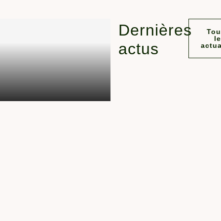
Dernières
Tou
l
actus
actua